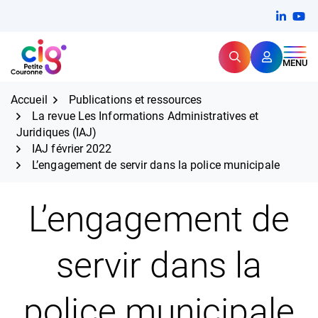
Aller
FERMER
Linkedi
(ouvert
You
(ou
au
contenu
Rechercher
CIG Petite Couronne
MENU
Expertise et proximité pour
les grands défis RH,
CIG Petite Couronne
aujourd'hui et demain.
Accueil
Publications et ressources
La revue Les Informations Administratives et
Juridiques (IAJ)
IAJ février 2022
L’engagement de servir dans la police municipale
L’engagement de
servir dans la
police municipale