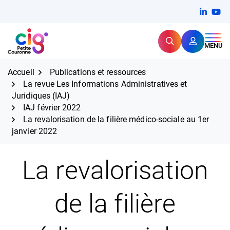
Aller
FERMER
Linkedi
(ouvert
You
(ou
au
contenu
Rechercher
CIG Petite Couronne
MENU
Expertise et proximité pour
les grands défis RH,
CIG Petite Couronne
aujourd'hui et demain.
Accueil
Publications et ressources
La revue Les Informations Administratives et
Juridiques (IAJ)
IAJ février 2022
La revalorisation de la filière médico-sociale au 1er
janvier 2022
La revalorisation
de la filière