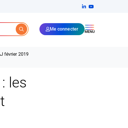
Linkedin
(ouverture dans un no
YouTube
(ouverture dans u
Me connecter
Rechercher
MENU
AJ février 2019
: les
t