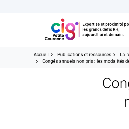
Aller
FERMER
au
contenu
Expertise et proximité po
les grands défis RH,
Expertise et proximité pour
CIG Petite Couronne
aujourd'hui et demain.
les grands défis RH,
CIG Petite Couronne
aujourd'hui et demain.
Accueil
Publications et ressources
La r
Congés annuels non pris : les modalités de
Cong