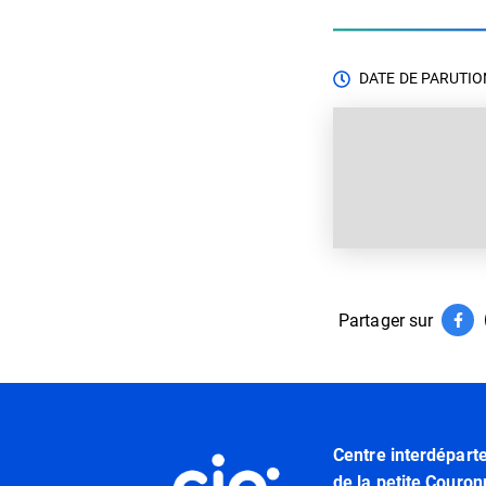
DATE DE PARUTION
Partager sur
Par
(ouv
Informations utiles
Centre interdépart
de la petite Couron