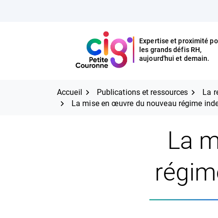
Aller
FERMER
au
contenu
Expertise et proximité po
les grands défis RH,
Expertise et proximité pour
CIG Petite Couronne
aujourd'hui et demain.
les grands défis RH,
CIG Petite Couronne
aujourd'hui et demain.
Accueil
Publications et ressources
La r
La mise en œuvre du nouveau régime inde
La m
régim