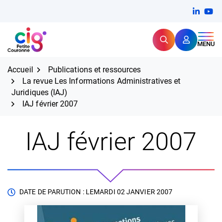
Aller
FERMER
Linkedi
(ouvert
You
(ou
au
contenu
Rechercher
CIG Petite Couronne
MENU
Expertise et proximité pour
les grands défis RH,
CIG Petite Couronne
aujourd'hui et demain.
Accueil
Publications et ressources
La revue Les Informations Administratives et
Juridiques (IAJ)
IAJ février 2007
IAJ février 2007
DATE DE PARUTION : LE
MARDI 02 JANVIER 2007