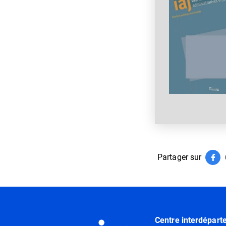
Partager sur
Par
(ouv
Informations utiles
Centre interdépart