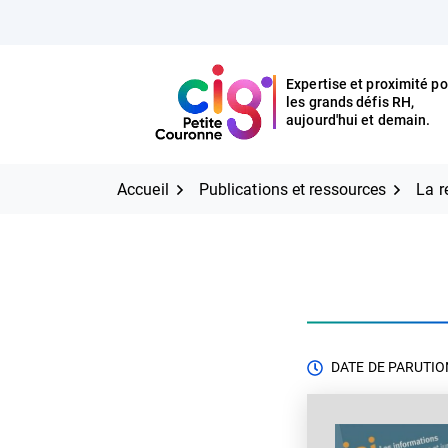
Aller
FERMER
au
contenu
Expertise et proximité po
les grands défis RH,
Expertise et proximité pour
CIG Petite Couronne
aujourd'hui et demain.
les grands défis RH,
CIG Petite Couronne
aujourd'hui et demain.
Accueil
Publications et ressources
La r
DATE DE PARUTION