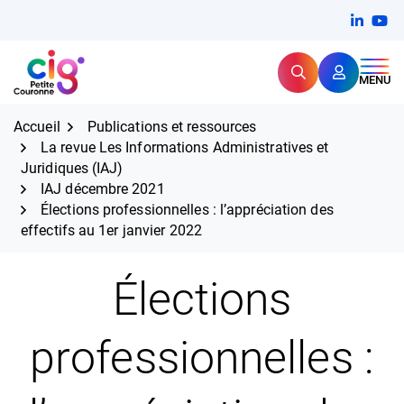
Aller
FERMER
Linkedi
(ouvert
You
(ou
au
contenu
Rechercher
CIG Petite Couronne
MENU
Expertise et proximité pour
les grands défis RH,
CIG Petite Couronne
aujourd'hui et demain.
Accueil
Publications et ressources
La revue Les Informations Administratives et
Juridiques (IAJ)
IAJ décembre 2021
Élections professionnelles : l’appréciation des
effectifs au 1er janvier 2022
Élections
professionnelles :