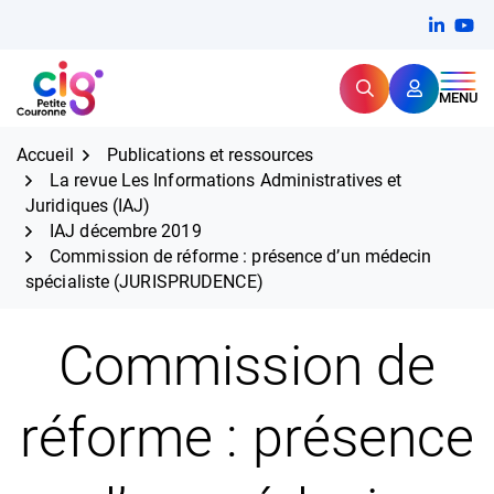
Aller
FERMER
Linkedi
(ouvert
You
(ou
au
contenu
Rechercher
CIG Petite Couronne
MENU
Expertise et proximité pour
les grands défis RH,
CIG Petite Couronne
aujourd'hui et demain.
Accueil
Publications et ressources
La revue Les Informations Administratives et
Juridiques (IAJ)
IAJ décembre 2019
Commission de réforme : présence d’un médecin
spécialiste (JURISPRUDENCE)
Commission de
réforme : présence