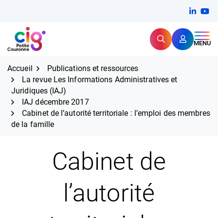
Aller
FERMER
Linkedi
(ouvert
You
(ou
au
contenu
Rechercher
CIG Petite Couronne
MENU
Expertise et proximité pour
les grands défis RH,
CIG Petite Couronne
aujourd'hui et demain.
Accueil
Publications et ressources
La revue Les Informations Administratives et
Juridiques (IAJ)
IAJ décembre 2017
Cabinet de l’autorité territoriale : l’emploi des membres
de la famille
Cabinet de
l’autorité