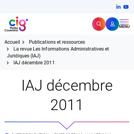
Aller
FERMER
Linkedi
(ouvert
You
(ou
au
contenu
Rechercher
CIG Petite Couronne
MENU
Expertise et proximité pour
les grands défis RH,
CIG Petite Couronne
aujourd'hui et demain.
Accueil
Publications et ressources
La revue Les Informations Administratives et
Juridiques (IAJ)
IAJ décembre 2011
IAJ décembre
2011