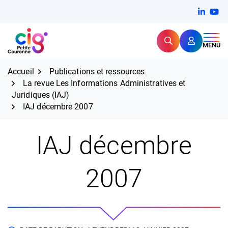
Aller
FERMER
Linkedi
(ouvert
You
(ou
au
contenu
Rechercher
CIG Petite Couronne
MENU
Expertise et proximité pour
les grands défis RH,
CIG Petite Couronne
aujourd'hui et demain.
Accueil
Publications et ressources
La revue Les Informations Administratives et
Juridiques (IAJ)
IAJ décembre 2007
IAJ décembre
2007