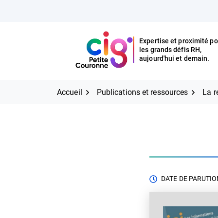
Aller
FERMER
au
contenu
Expertise et proximité po
les grands défis RH,
Expertise et proximité pour
CIG Petite Couronne
aujourd'hui et demain.
les grands défis RH,
CIG Petite Couronne
aujourd'hui et demain.
Accueil
Publications et ressources
La r
DATE DE PARUTION