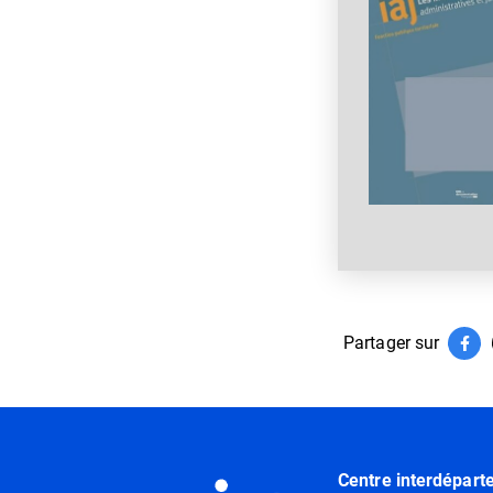
Partager sur
Par
(ouv
Informations utiles
Centre interdépart