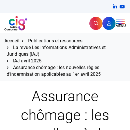
Aller
FERMER
Linkedi
(ouvert
You
(ou
au
contenu
Rechercher
CIG Petite Couronne
MENU
Expertise et proximité pour
les grands défis RH,
CIG Petite Couronne
aujourd'hui et demain.
Accueil
Publications et ressources
La revue Les Informations Administratives et
Juridiques (IAJ)
IAJ avril 2025
Assurance chômage : les nouvelles règles
d’indemnisation applicables au 1er avril 2025
Assurance
chômage : les