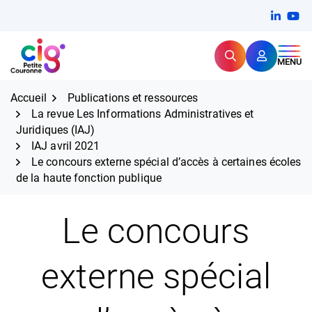
Aller
FERMER
Linkedi
(ouvert
You
(ou
au
contenu
Rechercher
CIG Petite Couronne
MENU
Expertise et proximité pour
les grands défis RH,
CIG Petite Couronne
aujourd'hui et demain.
Accueil
Publications et ressources
La revue Les Informations Administratives et
Juridiques (IAJ)
IAJ avril 2021
Le concours externe spécial d’accès à certaines écoles
de la haute fonction publique
Le concours
externe spécial