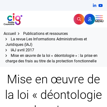
Aller
FERMER
Linkedi
(ouvert
You
(ou
au
contenu
Rechercher
CIG Petite Couronne
MENU
Expertise et proximité pour
les grands défis RH,
CIG Petite Couronne
aujourd'hui et demain.
Accueil
Publications et ressources
La revue Les Informations Administratives et
Juridiques (IAJ)
IAJ avril 2017
Mise en œuvre de la loi « déontologie » : la prise en
charge des frais au titre de la protection fonctionnelle
Mise en œuvre de
la loi « déontologie