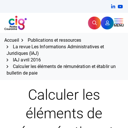
Aller
FERMER
Linkedi
(ouvert
You
(ou
au
contenu
Rechercher
CIG Petite Couronne
MENU
Expertise et proximité pour
les grands défis RH,
CIG Petite Couronne
aujourd'hui et demain.
Accueil
Publications et ressources
La revue Les Informations Administratives et
Juridiques (IAJ)
IAJ avril 2016
Calculer les éléments de rémunération et établir un
bulletin de paie
Calculer les
éléments de