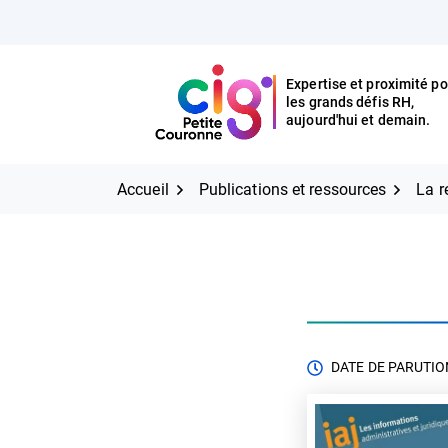
Aller
FERMER
au
contenu
Expertise et proximité po
les grands défis RH,
Expertise et proximité pour
CIG Petite Couronne
aujourd'hui et demain.
les grands défis RH,
CIG Petite Couronne
aujourd'hui et demain.
Accueil
Publications et ressources
La r
DATE DE PARUTION