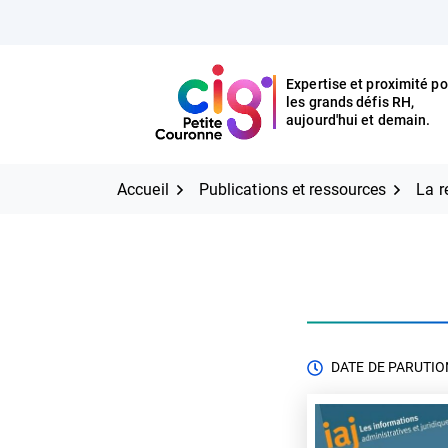
Aller
FERMER
au
contenu
Expertise et proximité po
les grands défis RH,
Expertise et proximité pour
CIG Petite Couronne
aujourd'hui et demain.
les grands défis RH,
CIG Petite Couronne
aujourd'hui et demain.
Accueil
Publications et ressources
La r
DATE DE PARUTION