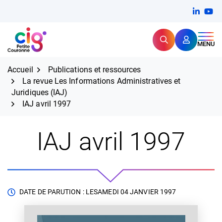
Aller
FERMER
Linkedi
(ouvert
You
(ou
au
contenu
Rechercher
CIG Petite Couronne
MENU
Expertise et proximité pour
les grands défis RH,
CIG Petite Couronne
aujourd'hui et demain.
Accueil
Publications et ressources
La revue Les Informations Administratives et
Juridiques (IAJ)
IAJ avril 1997
IAJ avril 1997
DATE DE PARUTION : LE
SAMEDI 04 JANVIER 1997