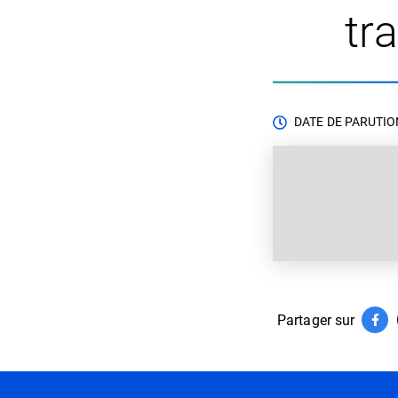
tr
DATE DE PARUTION
Partager sur
Par
(ouv