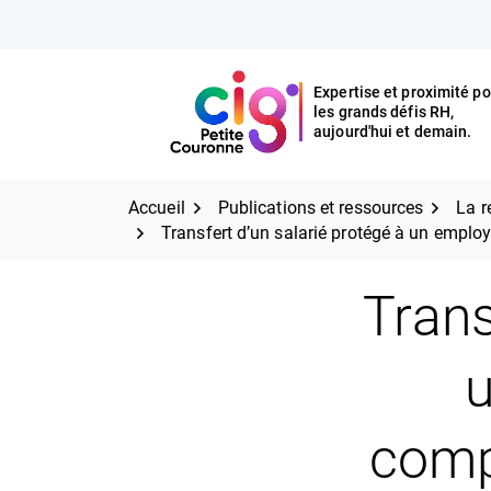
Aller
FERMER
au
contenu
Expertise et proximité po
les grands défis RH,
Expertise et proximité pour
CIG Petite Couronne
aujourd'hui et demain.
les grands défis RH,
CIG Petite Couronne
aujourd'hui et demain.
Accueil
Publications et ressources
La r
Transfert d’un salarié protégé à un emplo
Trans
u
comp