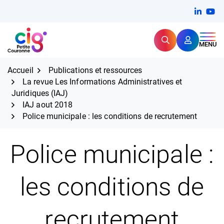
Aller
FERMER
Linkedi
(ouvert
You
(ou
au
contenu
Rechercher
CIG Petite Couronne
MENU
Expertise et proximité pour
les grands défis RH,
CIG Petite Couronne
aujourd'hui et demain.
Accueil
Publications et ressources
La revue Les Informations Administratives et
Juridiques (IAJ)
IAJ aout 2018
Police municipale : les conditions de recrutement
Police municipale :
les conditions de
recrutement