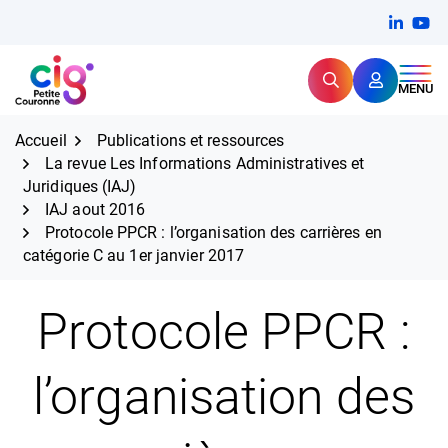
Aller
FERMER
Linkedi
(ouvert
You
(ou
au
contenu
Rechercher
CIG Petite Couronne
MENU
Expertise et proximité pour
les grands défis RH,
CIG Petite Couronne
aujourd'hui et demain.
Accueil
Publications et ressources
La revue Les Informations Administratives et
Juridiques (IAJ)
IAJ aout 2016
Protocole PPCR : l’organisation des carrières en
catégorie C au 1er janvier 2017
Protocole PPCR :
l’organisation des