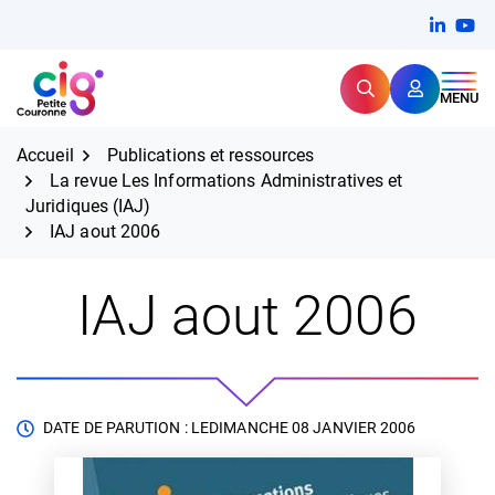
Aller
FERMER
Linkedi
(ouvert
You
(ou
au
contenu
Rechercher
CIG Petite Couronne
MENU
Expertise et proximité pour
les grands défis RH,
CIG Petite Couronne
aujourd'hui et demain.
Accueil
Publications et ressources
La revue Les Informations Administratives et
Juridiques (IAJ)
IAJ aout 2006
IAJ aout 2006
DATE DE PARUTION : LE
DIMANCHE 08 JANVIER 2006