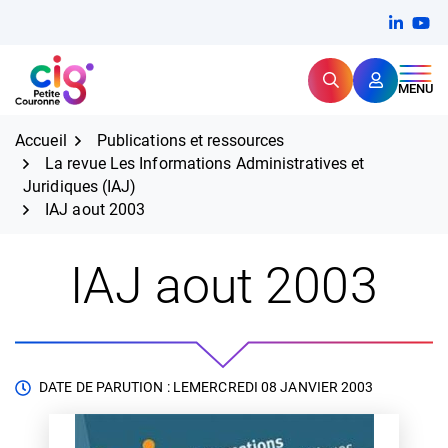
Aller
FERMER
Linkedi
(ouvert
You
(ou
au
contenu
Rechercher
CIG Petite Couronne
MENU
Expertise et proximité pour
les grands défis RH,
CIG Petite Couronne
aujourd'hui et demain.
Accueil
Publications et ressources
La revue Les Informations Administratives et
Juridiques (IAJ)
IAJ aout 2003
IAJ aout 2003
DATE DE PARUTION : LE
MERCREDI 08 JANVIER 2003