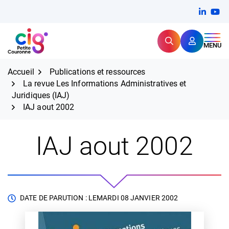
Aller
FERMER
Linkedi
(ouvert
You
(ou
au
contenu
Rechercher
CIG Petite Couronne
MENU
Expertise et proximité pour
les grands défis RH,
CIG Petite Couronne
aujourd'hui et demain.
Accueil
Publications et ressources
La revue Les Informations Administratives et
Juridiques (IAJ)
IAJ aout 2002
IAJ aout 2002
DATE DE PARUTION : LE
MARDI 08 JANVIER 2002