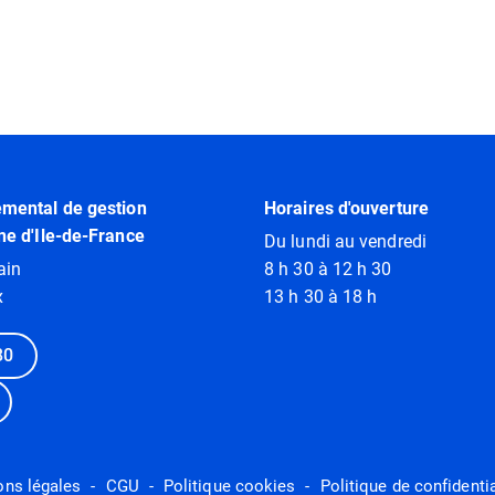
emental de gestion
Horaires d'ouverture
ne d'Ile-de-France
Du lundi au vendredi
ain
8 h 30 à 12 h 30
x
13 h 30 à 18 h
80
ons légales
CGU
Politique cookies
Politique de confidentia