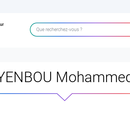
ur
Rechercher
YENBOU Mohamme