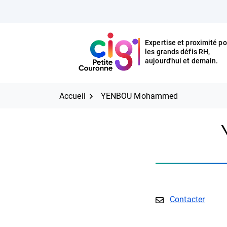
Aller
FERMER
au
contenu
Expertise et proximité po
les grands défis RH,
Expertise et proximité pour
CIG Petite Couronne
aujourd'hui et demain.
les grands défis RH,
CIG Petite Couronne
aujourd'hui et demain.
Accueil
YENBOU Mohammed
E-mail
Contacter