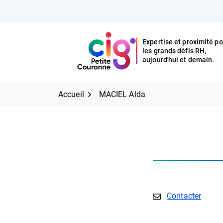
Aller
FERMER
au
contenu
Expertise et proximité po
les grands défis RH,
Expertise et proximité pour
CIG Petite Couronne
aujourd'hui et demain.
les grands défis RH,
CIG Petite Couronne
aujourd'hui et demain.
Accueil
MACIEL Alda
E-mail
Contacter