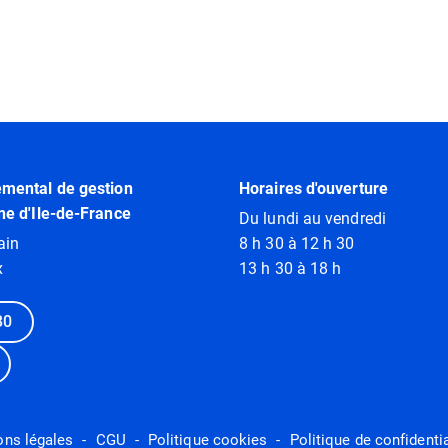
emental de gestion
Horaires d'ouverture
ne d'Ile-de-France
Du lundi au vendredi
ain
8 h 30 à 12 h 30
x
13 h 30 à 18 h
80
ons légales
CGU
Politique cookies
Politique de confidentia