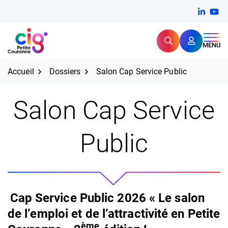
Aller
FERMER
Linkedi
(ouvert
You
(ou
au
contenu
Rechercher
CIG Petite Couronne
MENU
Expertise et proximité pour
les grands défis RH,
CIG Petite Couronne
aujourd'hui et demain.
Accueil
Dossiers
Salon Cap Service Public
Salon Cap Service
Public
Cap Service Public 2026 « Le salon
de l’emploi et de l’attractivité en Petite
ème