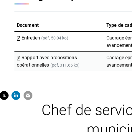
Document
Type de ca
Entretien
Cadrage épr
(pdf, 50,04 ko)
avancement
Rapport avec propositions
Cadrage épr
opérationnelles
avancement
(pdf, 311,65 ko)
tager sur Facebook
erture dans un nouvel onglet)
Partager sur X (Twitter)
(ouverture dans un nouvel onglet)
Partager sur LinkedIn
(ouverture dans un nouvel onglet)
Partager par e-mail
(ouverture dans un nouvel onglet)
Chef de servic
munici