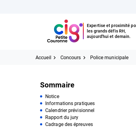
Aller
FERMER
au
contenu
Expertise et proximité po
les grands défis RH,
Expertise et proximité pour
CIG Petite Couronne
aujourd'hui et demain.
les grands défis RH,
CIG Petite Couronne
aujourd'hui et demain.
Accueil
Concours
Police municipale
Sommaire
Notice
Informations pratiques
Calendrier prévisionnel
Rapport du jury
Cadrage des épreuves