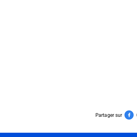
Partager sur
Par
(ouv