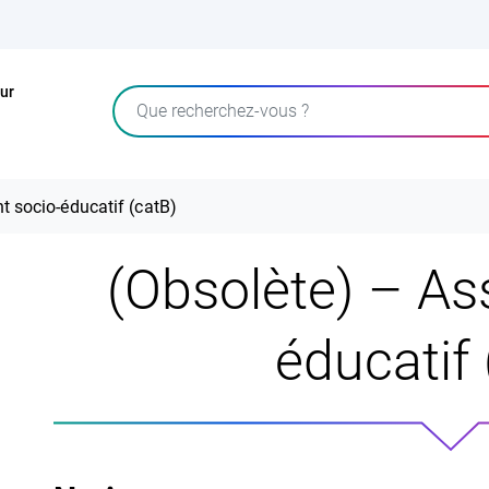
ur
Rechercher
t socio-éducatif (catB)
(Obsolète) – Ass
éducatif 