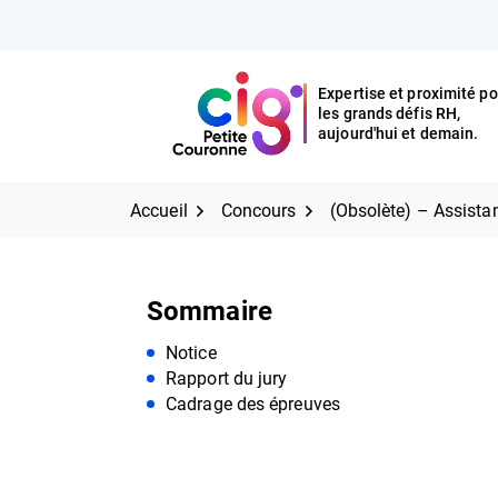
Aller
FERMER
au
contenu
Expertise et proximité po
les grands défis RH,
Expertise et proximité pour
CIG Petite Couronne
aujourd'hui et demain.
les grands défis RH,
CIG Petite Couronne
aujourd'hui et demain.
Accueil
Concours
(Obsolète) – Assistan
Sommaire
Notice
Rapport du jury
Cadrage des épreuves