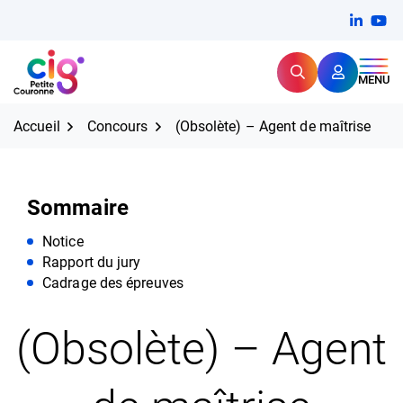
Aller
FERMER
Linkedi
(ouvert
You
(ou
au
contenu
Rechercher
CIG Petite Couronne
MENU
Expertise et proximité pour
les grands défis RH,
CIG Petite Couronne
aujourd'hui et demain.
Accueil
Concours
(Obsolète) – Agent de maîtrise
Sommaire
Notice
Rapport du jury
Cadrage des épreuves
(Obsolète) – Agent