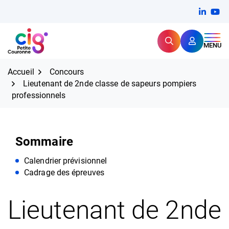
Aller
FERMER
Linkedi
(ouvert
You
(ou
au
contenu
Rechercher
CIG Petite Couronne
MENU
Expertise et proximité pour
les grands défis RH,
CIG Petite Couronne
aujourd'hui et demain.
Accueil
Concours
Lieutenant de 2nde classe de sapeurs pompiers
professionnels
Sommaire
Calendrier prévisionnel
Cadrage des épreuves
Lieutenant de 2nde