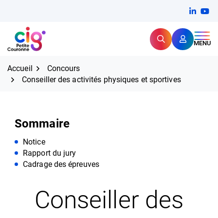
Aller
FERMER
Linkedi
(ouvert
You
(ou
au
contenu
Rechercher
CIG Petite Couronne
MENU
Expertise et proximité pour
les grands défis RH,
CIG Petite Couronne
aujourd'hui et demain.
Accueil
Concours
Conseiller des activités physiques et sportives
Sommaire
Notice
Rapport du jury
Cadrage des épreuves
Conseiller des