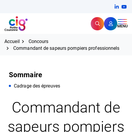
Aller
FERMER
Linkedi
(ouvert
You
(ou
au
contenu
Rechercher
CIG Petite Couronne
MENU
Expertise et proximité pour
les grands défis RH,
CIG Petite Couronne
aujourd'hui et demain.
Accueil
Concours
Commandant de sapeurs pompiers professionnels
Sommaire
Cadrage des épreuves
Commandant de
sapeurs pompiers