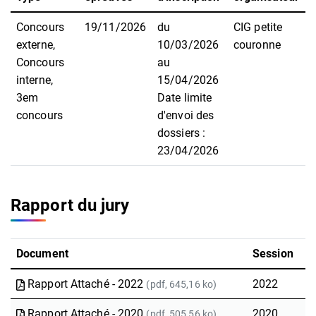
Concours
19/11/2026
du
CIG petite
externe,
10/03/2026
couronne
Concours
au
interne,
15/04/2026
3em
Date limite
concours
d'envoi des
dossiers :
23/04/2026
Rapport du jury
Document
Session
Rapport Attaché - 2022
2022
(pdf, 645,16 ko)
Rapport Attaché - 2020
2020
(pdf, 505,56 ko)