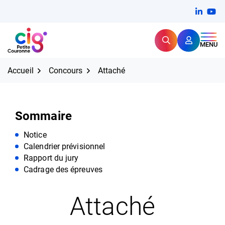
Aller
FERMER
Linkedi
(ouvert
You
(ou
au
contenu
Rechercher
CIG Petite Couronne
MENU
Expertise et proximité pour
les grands défis RH,
CIG Petite Couronne
aujourd'hui et demain.
Accueil
Concours
Attaché
Sommaire
Notice
Calendrier prévisionnel
Rapport du jury
Cadrage des épreuves
Attaché