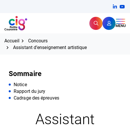
Aller
FERMER
Linkedi
(ouvert
You
(ou
au
contenu
Rechercher
CIG Petite Couronne
MENU
Expertise et proximité pour
les grands défis RH,
CIG Petite Couronne
aujourd'hui et demain.
Accueil
Concours
Assistant d’enseignement artistique
Sommaire
Notice
Rapport du jury
Cadrage des épreuves
Assistant