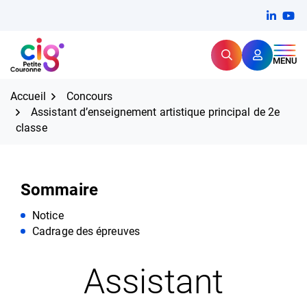
Aller
FERMER
Linkedi
(ouvert
You
(ou
au
contenu
Rechercher
CIG Petite Couronne
MENU
Expertise et proximité pour
les grands défis RH,
CIG Petite Couronne
aujourd'hui et demain.
Accueil
Concours
Assistant d’enseignement artistique principal de 2e
classe
Sommaire
Notice
Cadrage des épreuves
Assistant