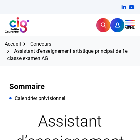
Aller
FERMER
Linkedi
(ouvert
You
(ou
au
contenu
Rechercher
CIG Petite Couronne
MENU
Expertise et proximité pour
les grands défis RH,
CIG Petite Couronne
aujourd'hui et demain.
Accueil
Concours
Assistant d’enseignement artistique principal de 1e
classe examen AG
Sommaire
Calendrier prévisionnel
Assistant