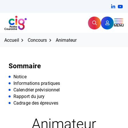
Aller
FERMER
Linkedi
(ouvert
You
(ou
au
contenu
Rechercher
CIG Petite Couronne
MENU
Expertise et proximité pour
les grands défis RH,
CIG Petite Couronne
aujourd'hui et demain.
Accueil
Concours
Animateur
Sommaire
Notice
Informations pratiques
Calendrier prévisionnel
Rapport du jury
Cadrage des épreuves
Animateur