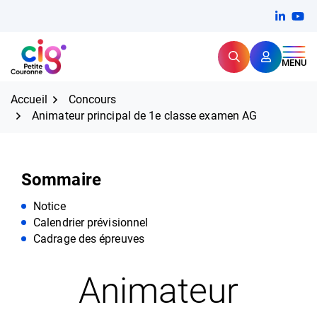
Aller
FERMER
Linkedi
(ouvert
You
(ou
au
contenu
Rechercher
CIG Petite Couronne
MENU
Expertise et proximité pour
les grands défis RH,
CIG Petite Couronne
aujourd'hui et demain.
Accueil
Concours
Animateur principal de 1e classe examen AG
Sommaire
Notice
Calendrier prévisionnel
Cadrage des épreuves
Animateur