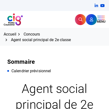
Aller
FERMER
Linkedi
(ouvert
You
(ou
au
contenu
Rechercher
CIG Petite Couronne
MENU
Expertise et proximité pour
les grands défis RH,
CIG Petite Couronne
aujourd'hui et demain.
Accueil
Concours
Agent social principal de 2e classe
Sommaire
Calendrier prévisionnel
Agent social
principal de 2e