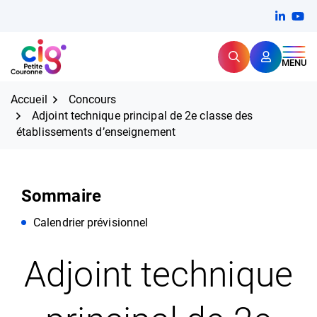
Aller
FERMER
Linkedi
(ouvert
You
(ou
au
contenu
Rechercher
CIG Petite Couronne
MENU
Expertise et proximité pour
les grands défis RH,
CIG Petite Couronne
aujourd'hui et demain.
Accueil
Concours
Adjoint technique principal de 2e classe des
établissements d’enseignement
Sommaire
Calendrier prévisionnel
Adjoint technique