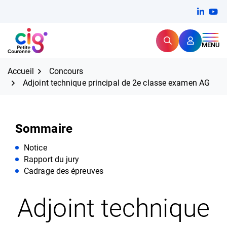
Aller
FERMER
Linkedi
(ouvert
You
(ou
au
contenu
Rechercher
CIG Petite Couronne
MENU
Expertise et proximité pour
les grands défis RH,
CIG Petite Couronne
aujourd'hui et demain.
Accueil
Concours
Adjoint technique principal de 2e classe examen AG
Sommaire
Notice
Rapport du jury
Cadrage des épreuves
Adjoint technique