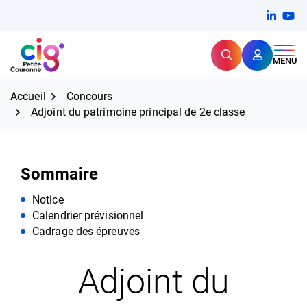
Aller
FERMER
Linkedi
(ouvert
You
(ou
au
contenu
Rechercher
CIG Petite Couronne
MENU
Expertise et proximité pour
les grands défis RH,
CIG Petite Couronne
aujourd'hui et demain.
Accueil
Concours
Adjoint du patrimoine principal de 2e classe
Sommaire
Notice
Calendrier prévisionnel
Cadrage des épreuves
Adjoint du