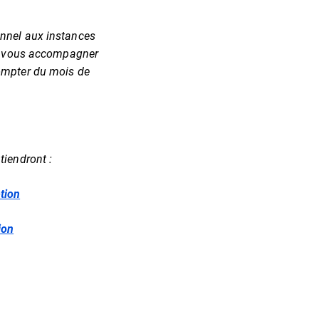
onnel aux instances
 et vous accompagner
ompter du mois de
tiendront :
tion
ion