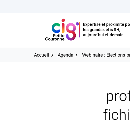
Aller
FERMER
au
contenu
Expertise et proximité po
les grands défis RH,
Expertise et proximité pour
CIG Petite Couronne
aujourd'hui et demain.
les grands défis RH,
CIG Petite Couronne
aujourd'hui et demain.
Accueil
Agenda
Webinaire : Elections p
pro
fich