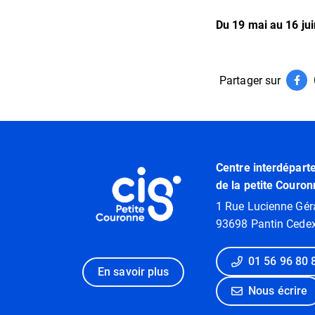
Du
19
mai
au
16
ju
Informati
Partager sur
Par
(ouv
Informations utiles
Centre interdépart
de la petite Couron
1 Rue Lucienne Gér
93698 Pantin Cede
01 56 96 80 
En savoir plus
Nous écrire