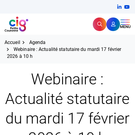
Aller
FERMER
Linkedi
(ouvert
You
(ou
au
contenu
Rechercher
CIG Petite Couronne
MENU
Expertise et proximité pour
les grands défis RH,
CIG Petite Couronne
aujourd'hui et demain.
Accueil
Agenda
Webinaire : Actualité statutaire du mardi 17 février
2026 à 10 h
Webinaire :
Actualité statutaire
du mardi 17 février