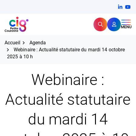
Aller
FERMER
Linkedi
(ouvert
You
(ou
au
contenu
Rechercher
CIG Petite Couronne
MENU
Expertise et proximité pour
les grands défis RH,
CIG Petite Couronne
aujourd'hui et demain.
Accueil
Agenda
Webinaire : Actualité statutaire du mardi 14 octobre
2025 à 10 h
Webinaire :
Actualité statutaire
du mardi 14