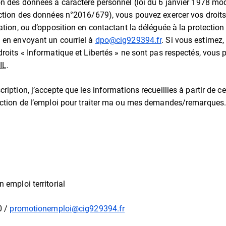
on des données à caractère personnel (loi du 6 janvier 1978 mo
ection des données n°2016/679), vous pouvez exercer vos droit
cation, ou d’opposition en contactant la déléguée à la protectio
G
en envoyant un courriel à
dpo@cig929394.fr
. Si vous estimez,
droits « Informatique et Libertés » ne sont pas respectés, vous
IL
.
ription, j’accepte que les informations recueillies à partir de c
ection de l’emploi pour traiter ma ou mes demandes/remarques
 emploi territorial
0 /
promotionemploi@cig929394.fr