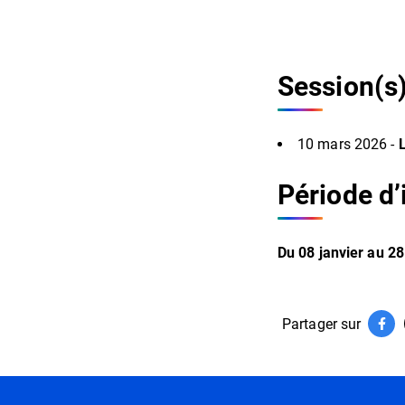
Session(s
10 mars 2026 -
Période d’
Du
08
janvier
au
28
Informati
Partager sur
Par
(ouv