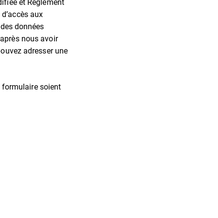
difiée et Règlement
s d’accès aux
n des données
 après nous avoir
 pouvez adresser une
e formulaire soient
.