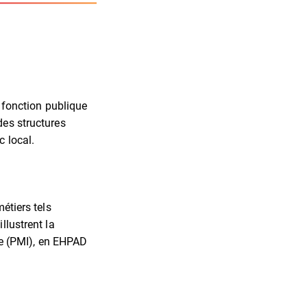
a fonction publique
des structures
c local.
étiers tels
llustrent la
ile (PMI), en EHPAD