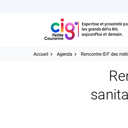
Aller
FERMER
au
contenu
Expertise et proximité po
les grands défis RH,
Expertise et proximité pour
CIG Petite Couronne
aujourd'hui et demain.
les grands défis RH,
CIG Petite Couronne
aujourd'hui et demain.
Accueil
Agenda
Rencontre IDF des méti
Re
sanit