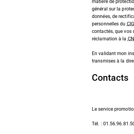
matière de protecti
général sur la prot
données, de rectifi
personnelles du
CI
contactés, que vos 
réclamation à la
CN
En validant mon insc
transmises à la dir
Contacts
Le service promotion
Tél. : 01.56.96.81.5