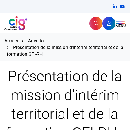
Aller
FERMER
Linkedi
(ouvert
You
(ou
au
contenu
Rechercher
CIG Petite Couronne
MENU
Expertise et proximité pour
les grands défis RH,
CIG Petite Couronne
aujourd'hui et demain.
Accueil
Agenda
Présentation de la mission d’intérim territorial et de la
formation GFI-RH
Présentation de la
mission d’intérim
territorial et de la