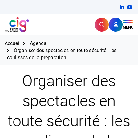
Aller
FERMER
Linkedi
(ouvert
You
(ou
au
contenu
Rechercher
CIG Petite Couronne
MENU
Expertise et proximité pour
les grands défis RH,
CIG Petite Couronne
aujourd'hui et demain.
Accueil
Agenda
Organiser des spectacles en toute sécurité : les
coulisses de la préparation
Organiser des
spectacles en
toute sécurité : les